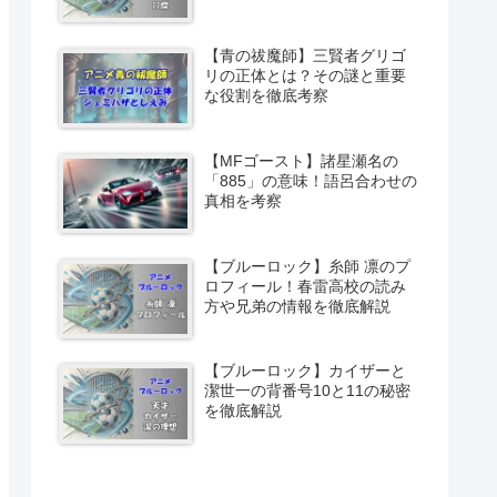
【青の祓魔師】三賢者グリゴ
リの正体とは？その謎と重要
な役割を徹底考察
【MFゴースト】諸星瀬名の
「885」の意味！語呂合わせの
真相を考察
【ブルーロック】糸師 凛のプ
ロフィール！春雷高校の読み
方や兄弟の情報を徹底解説
【ブルーロック】カイザーと
潔世一の背番号10と11の秘密
を徹底解説