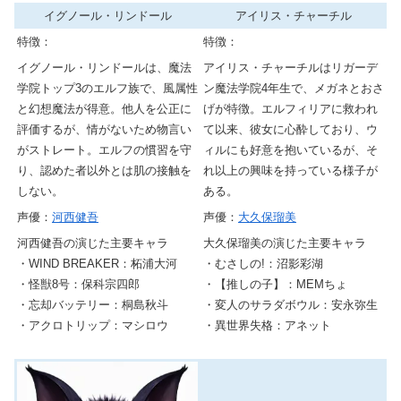
イグノール・リンドール
アイリス・チャーチル
特徴：
特徴：
イグノール・リンドールは、魔法
アイリス・チャーチルはリガーデ
学院トップ3のエルフ族で、風属性
ン魔法学院4年生で、メガネとおさ
と幻想魔法が得意。他人を公正に
げが特徴。エルフィリアに救われ
評価するが、情がないため物言い
て以来、彼女に心酔しており、ウ
がストレート。エルフの慣習を守
ィルにも好意を抱いているが、そ
り、認めた者以外とは肌の接触を
れ以上の興味を持っている様子が
しない。
ある。
声優：
河西健吾
声優：
大久保瑠美
河西健吾の演じた主要キャラ
大久保瑠美の演じた主要キャラ
・WIND BREAKER：柘浦大河
・むさしの!：沼影彩湖
・怪獣8号：保科宗四郎
・【推しの子】：MEMちょ
・忘却バッテリー：桐島秋斗
・変人のサラダボウル：安永弥生
・アクロトリップ：マシロウ
・異世界失格：アネット