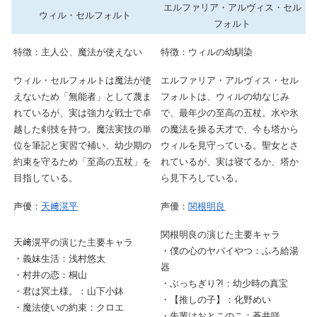
エルファリア・アルヴィス・セル
ウィル・セルフォルト
フォルト
特徴：主人公、魔法が使えない
特徴：ウィルの幼馴染
ウィル・セルフォルトは魔法が使
エルファリア・アルヴィス・セル
えないため「無能者」として蔑ま
フォルトは、ウィルの幼なじみ
れているが、実は強力な戦士で卓
で、最年少の至高の五杖。水や氷
越した剣技を持つ。魔法実技の単
の魔法を操る天才で、今も塔から
位を筆記と実習で補い、幼少期の
ウィルを見守っている。聖女とさ
約束を守るため「至高の五杖」を
れているが、実は寝てるか、塔か
目指している。
ら見下ろしている。
声優：
天﨑滉平
声優：
関根明良
関根明良の演じた主要キャラ
天﨑滉平の演じた主要キャラ
・僕の心のヤバイやつ：ふろ給湯
・義妹生活：浅村悠太
器
・村井の恋：桐山
・ぶっちぎり?!：幼少時の真宝
・君は冥土様。：山下小鉢
・【推しの子】：化野めい
・魔法使いの約束：クロエ
・先輩はおとこのこ：蒼井咲