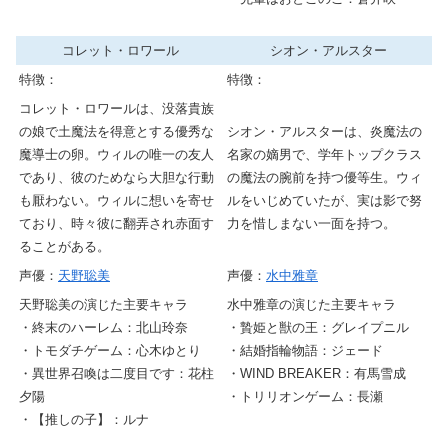
コレット・ロワール
シオン・アルスター
特徴：
特徴：
コレット・ロワールは、没落貴族
の娘で土魔法を得意とする優秀な
シオン・アルスターは、炎魔法の
魔導士の卵。ウィルの唯一の友人
名家の嫡男で、学年トップクラス
であり、彼のためなら大胆な行動
の魔法の腕前を持つ優等生。ウィ
も厭わない。ウィルに想いを寄せ
ルをいじめていたが、実は影で努
ており、時々彼に翻弄され赤面す
力を惜しまない一面を持つ。
ることがある。
声優：
天野聡美
声優：
水中雅章
天野聡美の演じた主要キャラ
水中雅章の演じた主要キャラ
・終末のハーレム：北山玲奈
・贄姫と獣の王：グレイプニル
・トモダチゲーム：心木ゆとり
・結婚指輪物語：ジェード
・異世界召喚は二度目です：花柱
・WIND BREAKER：有馬雪成
夕陽
・トリリオンゲーム：長瀬
・【推しの子】：ルナ