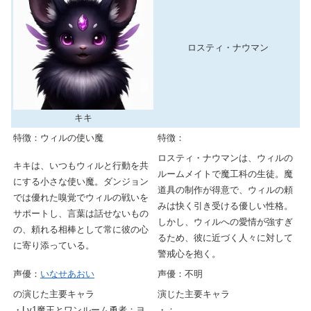
ロスティ・ナウマン
キキ
特徴：ウィルの使い魔
特徴：
ロスティ・ナウマンは、ウィルの
キキは、いつもウィルと行動を共
ルームメイトで魔工科の生徒。魔
にする小さな使い魔。ダンジョン
道具の制作が得意で、ウィルの頼
では優れた嗅覚でウィルの戦いを
みは快く引き受ける優しい性格。
サポートし、言葉は話せないもの
しかし、ウィルへの愛情が強すぎ
の、頼れる相棒として常に彼の心
るため、彼に近づく人々に対して
に寄り添っている。
警戒心を抱く。
声優：
いなせあおい
声優：不明
の演じた主要キャラ
演じた主要キャラ
・Lv1魔王とワンルーム勇者：ヨ
・：