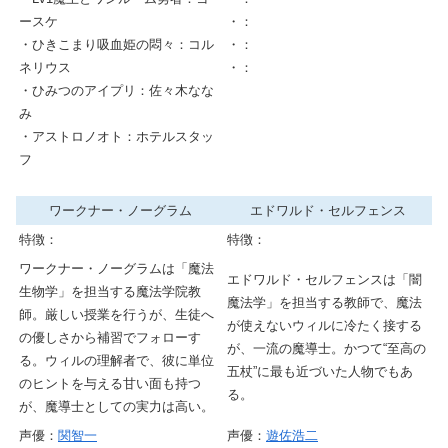
ースケ
・：
・ひきこまり吸血姫の悶々：コル
・：
ネリウス
・：
・ひみつのアイプリ：佐々木なな
み
・アストロノオト：ホテルスタッ
フ
ワークナー・ノーグラム
エドワルド・セルフェンス
特徴：
特徴：
ワークナー・ノーグラムは「魔法
エドワルド・セルフェンスは「闇
生物学」を担当する魔法学院教
魔法学」を担当する教師で、魔法
師。厳しい授業を行うが、生徒へ
が使えないウィルに冷たく接する
の優しさから補習でフォローす
が、一流の魔導士。かつて“至高の
る。ウィルの理解者で、彼に単位
五杖”に最も近づいた人物でもあ
のヒントを与える甘い面も持つ
る。
が、魔導士としての実力は高い。
声優：
関智一
声優：
遊佐浩二