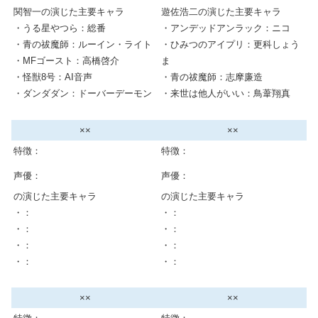
関智一の演じた主要キャラ
遊佐浩二の演じた主要キャラ
・うる星やつら：総番
・アンデッドアンラック：ニコ
・青の祓魔師：ルーイン・ライト
・ひみつのアイプリ：更科しょう
・MFゴースト：高橋啓介
ま
・怪獣8号：AI音声
・青の祓魔師：志摩廉造
・ダンダダン：ドーバーデーモン
・来世は他人がいい：鳥葦翔真
××
××
特徴：
特徴：
声優：
声優：
の演じた主要キャラ
の演じた主要キャラ
・：
・：
・：
・：
・：
・：
・：
・：
××
××