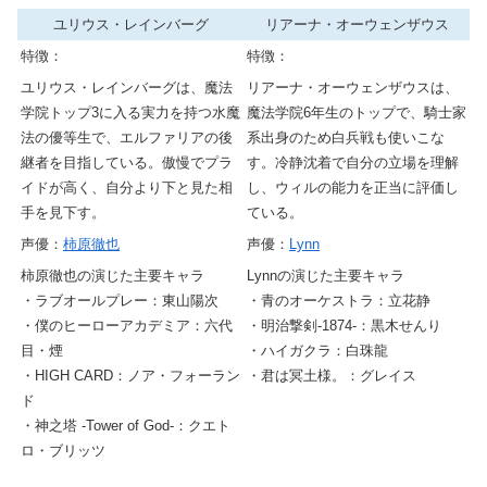
ユリウス・レインバーグ
リアーナ・オーウェンザウス
特徴：
特徴：
ユリウス・レインバーグは、魔法
リアーナ・オーウェンザウスは、
学院トップ3に入る実力を持つ水魔
魔法学院6年生のトップで、騎士家
法の優等生で、エルファリアの後
系出身のため白兵戦も使いこな
継者を目指している。傲慢でプラ
す。冷静沈着で自分の立場を理解
イドが高く、自分より下と見た相
し、ウィルの能力を正当に評価し
手を見下す。
ている。
声優：
柿原徹也
声優：
Lynn
柿原徹也の演じた主要キャラ
Lynnの演じた主要キャラ
・ラブオールプレー：東山陽次
・青のオーケストラ：立花静
・僕のヒーローアカデミア：六代
・明治撃剣-1874-：黒木せんり
目・煙
・ハイガクラ：白珠龍
・HIGH CARD：ノア・フォーラン
・君は冥土様。：グレイス
ド
・神之塔 -Tower of God-：クエト
ロ・ブリッツ