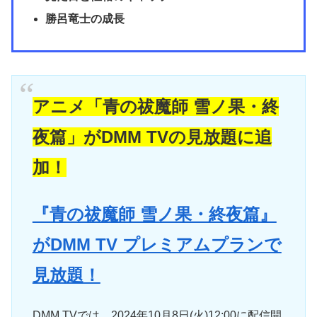
勝呂竜士の成長
アニメ「青の祓魔師 雪ノ果・終
夜篇」がDMM TVの見放題に追
加！
『青の祓魔師 雪ノ果・終夜篇』
がDMM TV プレミアムプランで
見放題！
DMM TVでは、2024年10月8日(火)12:00に配信開