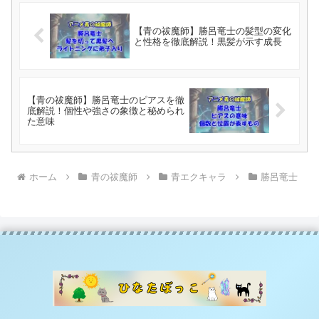
【青の祓魔師】勝呂竜士の髪型の変化
と性格を徹底解説！黒髪が示す成長
【青の祓魔師】勝呂竜士のピアスを徹
底解説！個性や強さの象徴と秘められ
た意味
ホーム
青の祓魔師
青エクキャラ
勝呂竜士