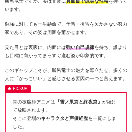
勝呂竜士ですが、実は非常に
真面目で誠実な性格
を持って
います。
勉強に対しても一生懸命で、予習・復習を欠かさない努力
家であり、その姿は周囲を驚かせます。
見た目とは裏腹に、内面には
強い自己規律
を持ち、誰より
も目標に向かってまっすぐ進む姿が印象的です。
このギャップこそが、勝呂竜士の魅力を際立たせ、多くの
人に「かっこいい」と感じさせる要因の一つと言えます。
青の祓魔師アニメは
『雪ノ果篇と終夜篇』
が続け
て放映されます。
そこに登場の
キャラクタと声優経歴
を一覧にしま
した。