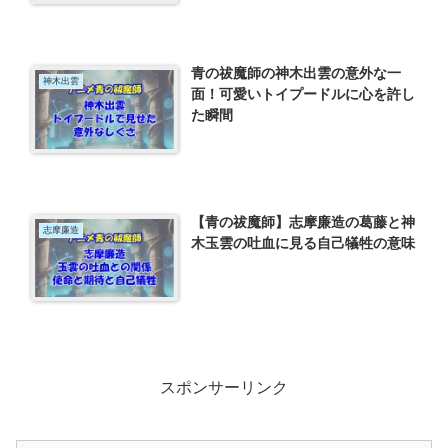
青の祓魔師の神木出雲の意外な一
神木出雲
面！可愛いトイプードルに心を許し
た瞬間
【青の祓魔師】志摩廉造の葛藤と神
志摩廉造
木玉雲の吐血に見る自己犠牲の意味
スポンサーリンク