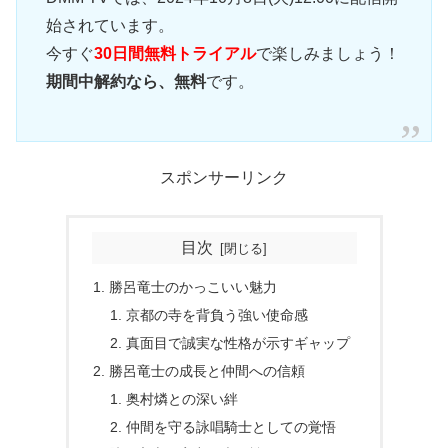
始されています。
今すぐ
30日間無料トライアル
で楽しみましょう！
期間中解約なら、無料
です。
スポンサーリンク
目次
勝呂竜士のかっこいい魅力
京都の寺を背負う強い使命感
真面目で誠実な性格が示すギャップ
勝呂竜士の成長と仲間への信頼
奥村燐との深い絆
仲間を守る詠唱騎士としての覚悟