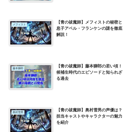
【青の祓魔師】メフィストの秘密と
メフィスト
息子アベル・フランケンの謎を徹底
解説！
【青の祓魔師】藤本獅郎の若い頃！
藤本獅郎
候補生時代のエピソードと知られざ
る過去
【青の祓魔師】奥村雪男の声優は？
奥村雪男
担当キャストやキャラクターの魅力
を紹介