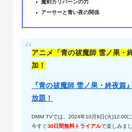
魔剣カリバーンの力
アーサーと青い夜の関係
アニメ「青の祓魔師 雪ノ果・終
加！
『青の祓魔師 雪ノ果・終夜篇』
放題！
DMM TVでは、2024年10月8日(火)12
今すぐ
30日間無料トライアル
で楽しみま