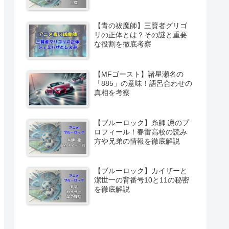
【青の祓魔師】三賢者グリゴ
リの正体とは？その謎と重要
な役割を徹底考察
【MFゴースト】諸星瀬名の
「885」の意味！語呂合わせの
真相を考察
【ブルーロック】糸師 凛のプ
ロフィール！春雷高校の読み
方や兄弟の情報を徹底解説
【ブルーロック】カイザーと
潔世一の背番号10と11の秘密
を徹底解説