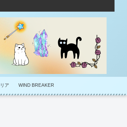
リア
WIND BREAKER