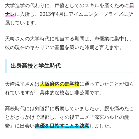
大学進学の代わりに、声優としてのスキルを磨くために
日
ナレ
に入所し、2013年4月にアイムエンタープライズに所
属しています。
天﨑さんの大学時代に相当する期間は、声優業に集中し、
彼の現在のキャリアの基盤を築いた時期と言えます。
出身高校と学生時代
天﨑滉平さんは
大阪府内の進学校
に通っていたことが知ら
れていますが、具体的な校名は非公開です。
高校時代には剣道部に所属していましたが、腰を痛めたこ
とがきっかけで退部し、その後アニメ『涼宮ハルヒの憂
鬱』に出会い
声優を目指すことを決意
しました。