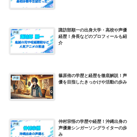
諏訪部順一の出身大学・高校や声優
声優
経歴！身長などのプロフィールも紹
介
篠原侑の学歴と経歴を徹底解説！声
声優
優を目指したきっかけや活動の歩み
仲村宗悟の学歴や経歴！沖縄出身の
声優
声優兼シンガーソングライターの歩
み