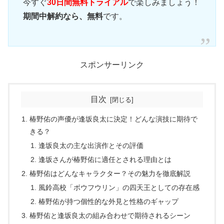
今すぐ
30日間無料トライアル
で楽しみましょう！
期間中解約なら、無料
です。
スポンサーリンク
目次
椿野佑の声優が逢坂良太に決定！どんな演技に期待で
きる？
逢坂良太の主な出演作とその評価
逢坂さんが椿野佑に適任とされる理由とは
椿野佑はどんなキャラクター？その魅力を徹底解説
風鈴高校「ボウフウリン」の四天王としての存在感
椿野佑が持つ個性的な外見と性格のギャップ
椿野佑と逢坂良太の組み合わせで期待されるシーン