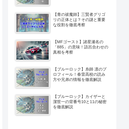
【青の祓魔師】三賢者グリゴ
リの正体とは？その謎と重要
な役割を徹底考察
【MFゴースト】諸星瀬名の
「885」の意味！語呂合わせの
真相を考察
【ブルーロック】糸師 凛のプ
ロフィール！春雷高校の読み
方や兄弟の情報を徹底解説
【ブルーロック】カイザーと
潔世一の背番号10と11の秘密
を徹底解説