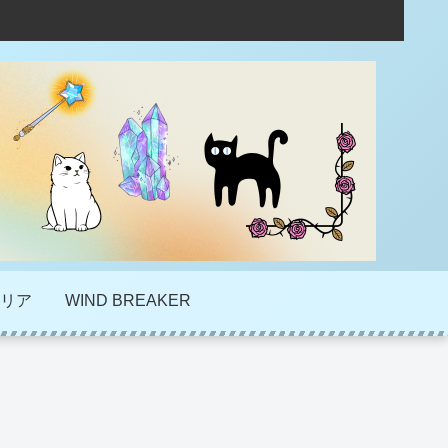
リア
WIND BREAKER