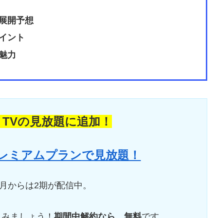
展開予想
イント
魅力
 TVの見放題に追加！
 プレミアムプランで見放題！
10月からは2期が配信中。
しみましょう！
期間中解約なら、無料
です。