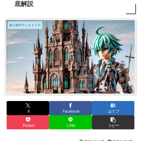
底解説
杖と剣のウィストリア
X
Facebook
はてブ
Pocket
LINE
コピー