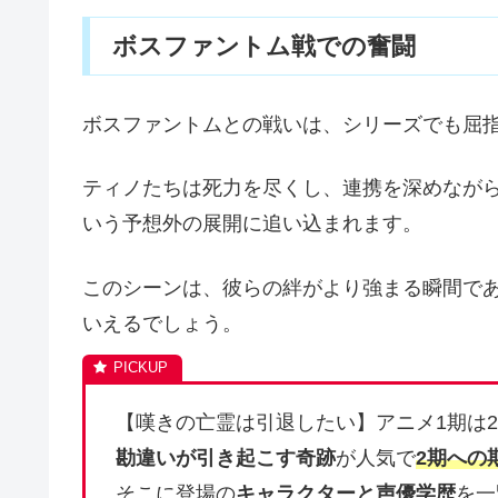
ボスファントム戦での奮闘
ボスファントムとの戦いは、シリーズでも屈
ティノたちは死力を尽くし、連携を深めなが
いう予想外の展開に追い込まれます。
このシーンは、彼らの絆がより強まる瞬間で
いえるでしょう。
【嘆きの亡霊は引退したい】アニメ1期は20
勘違いが引き起こす奇跡
が人気で
2期への
そこに登場の
キャラクターと声優学歴
を一