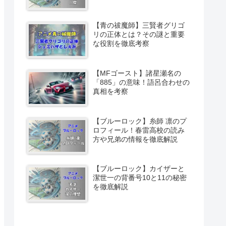
【青の祓魔師】三賢者グリゴ
リの正体とは？その謎と重要
な役割を徹底考察
【MFゴースト】諸星瀬名の
「885」の意味！語呂合わせの
真相を考察
【ブルーロック】糸師 凛のプ
ロフィール！春雷高校の読み
方や兄弟の情報を徹底解説
【ブルーロック】カイザーと
潔世一の背番号10と11の秘密
を徹底解説