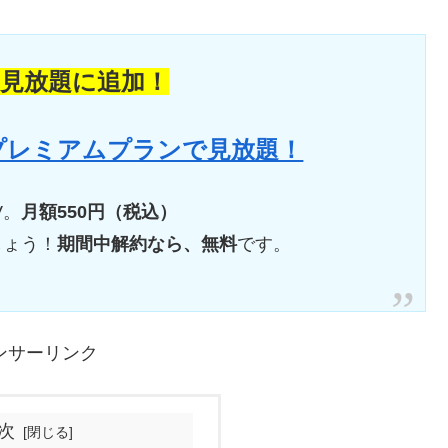
の見放題に追加！
 プレミアムプランで見放題！
V。
月額550円（税込）
しょう！
期間中解約なら、無料
です。
ンサーリンク
次