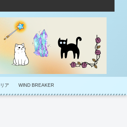
リア
WIND BREAKER