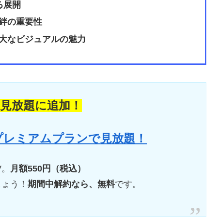
る展開
絆の重要性
大なビジュアルの魅力
の見放題に追加！
 プレミアムプランで見放題！
V。
月額550円（税込）
しょう！
期間中解約なら、無料
です。