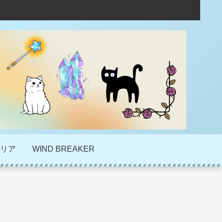
リア
WIND BREAKER