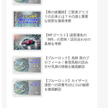
【青の祓魔師】三賢者グリゴ
リの正体とは？その謎と重要
な役割を徹底考察
【MFゴースト】諸星瀬名の
「885」の意味！語呂合わせの
真相を考察
【ブルーロック】糸師 凛のプ
ロフィール！春雷高校の読み
方や兄弟の情報を徹底解説
【ブルーロック】カイザーと
潔世一の背番号10と11の秘密
を徹底解説