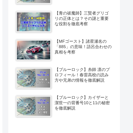
【青の祓魔師】三賢者グリゴ
リの正体とは？その謎と重要
な役割を徹底考察
【MFゴースト】諸星瀬名の
「885」の意味！語呂合わせの
真相を考察
【ブルーロック】糸師 凛のプ
ロフィール！春雷高校の読み
方や兄弟の情報を徹底解説
【ブルーロック】カイザーと
潔世一の背番号10と11の秘密
を徹底解説