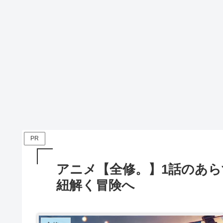
PR
アニメ【全修。】1話のあ
紐解く冒険へ