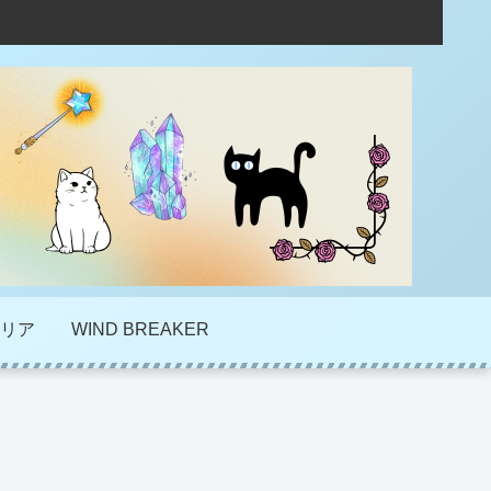
リア
WIND BREAKER