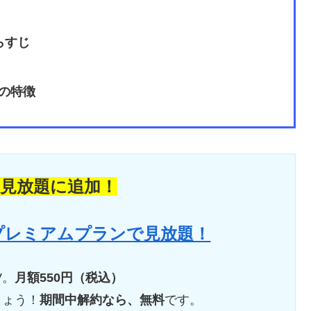
らすじ
の特徴
の見放題に追加！
 プレミアムプランで見放題！
V。
月額550円（税込）
しょう！
期間中解約なら、無料
です。