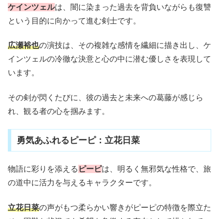
ケインツェル
は、闇に染まった過去を背負いながらも復讐
という目的に向かって進む剣士です。
広瀬裕也
の演技は、その複雑な感情を繊細に描き出し、ケ
インツェルの冷徹な決意と心の中に潜む優しさを表現して
います。
その剣が閃くたびに、彼の過去と未来への葛藤が感じら
れ、観る者の心を掴みます。
勇気あふれるピーピ：立花日菜
物語に彩りを添える
ピーピ
は、明るく無邪気な性格で、旅
の道中に活力を与えるキャラクターです。
立花日菜
の声がもつ柔らかい響きがピーピの特徴を際立た