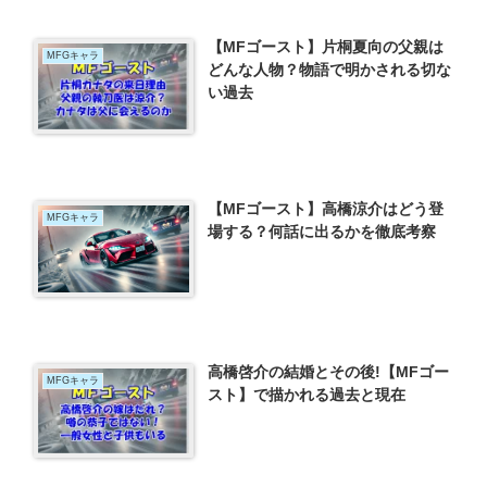
【MFゴースト】片桐夏向の父親は
MFGキャラ
どんな人物？物語で明かされる切な
い過去
【MFゴースト】高橋涼介はどう登
MFGキャラ
場する？何話に出るかを徹底考察
高橋啓介の結婚とその後!【MFゴー
MFGキャラ
スト】で描かれる過去と現在