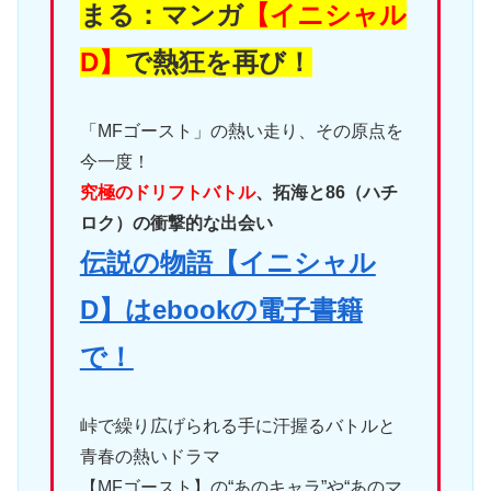
まる：マンガ
【イニシャル
D】
で熱狂を再び！
「MFゴースト」の熱い走り、その原点を
今一度！
究極のドリフトバトル
、拓海と86（ハチ
ロク）の衝撃的な出会い
伝説の物語【イニシャル
D】はebookの電子書籍
で！
峠で繰り広げられる手に汗握るバトルと
青春の熱いドラマ
【MFゴースト】の“あのキャラ”や“あのマ