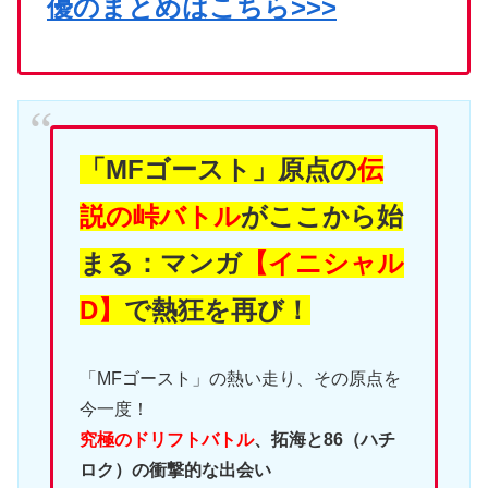
優のまとめはこちら>>>
「MFゴースト」原点の
伝
説の峠バトル
がここから始
まる：マンガ
【イニシャル
D】
で熱狂を再び！
「MFゴースト」の熱い走り、その原点を
今一度！
究極のドリフトバトル
、拓海と86（ハチ
ロク）の衝撃的な出会い