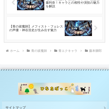
藤利奈！キャラとの相性や演技の魅力
を解説
【青の祓魔師】メフィスト・フェレス
の声優・神谷浩史が生み出す魅力
ホーム
青の祓魔師
青エクキャラ
藤本獅郎
サイトマップ