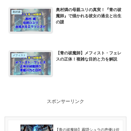
奥村燐の母親ユリの真実！『青の祓
奥村燐
魔師』で描かれる彼女の過去と出生
の謎
【青の祓魔師】メフィスト・フェレ
メフィスト
スの正体！複雑な目的と力を解説
スポンサーリンク
【青の祓魔師】霧隠シュラの声優は佐