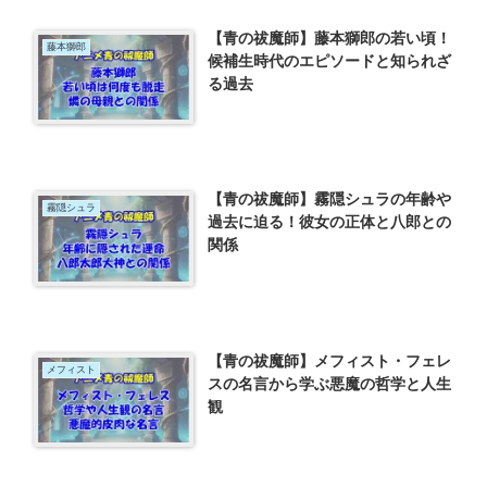
【青の祓魔師】藤本獅郎の若い頃！
藤本獅郎
候補生時代のエピソードと知られざ
る過去
【青の祓魔師】霧隠シュラの年齢や
霧隠シュラ
過去に迫る！彼女の正体と八郎との
関係
【青の祓魔師】メフィスト・フェレ
メフィスト
スの名言から学ぶ悪魔の哲学と人生
観