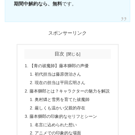
期間中解約なら、無料
です。
スポンサーリンク
目次
【青の祓魔師】藤本獅郎の声優
初代担当は藤原啓治さん
現在の担当は平田広明さん
藤本獅郎とは？キャラクターの魅力を解説
奥村燐と雪男を育てた祓魔師
厳しくも温かい父親的存在
藤本獅郎の印象的なセリフとシーン
名言に込められた想い
アニメでの印象的な場面