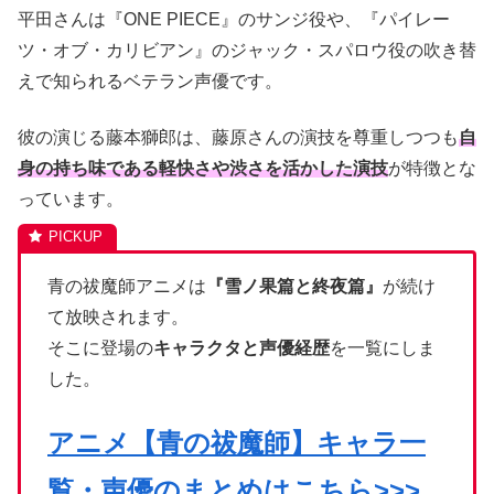
平田さんは『ONE PIECE』のサンジ役や、『パイレー
ツ・オブ・カリビアン』のジャック・スパロウ役の吹き替
えで知られるベテラン声優です。
彼の演じる藤本獅郎は、藤原さんの演技を尊重しつつも
自
身の持ち味である軽快さや渋さを活かした演技
が特徴とな
っています。
青の祓魔師アニメは
『雪ノ果篇と終夜篇』
が続け
て放映されます。
そこに登場の
キャラクタと声優経歴
を一覧にしま
した。
アニメ【青の祓魔師】キャラ一
覧・声優のまとめはこちら>>>