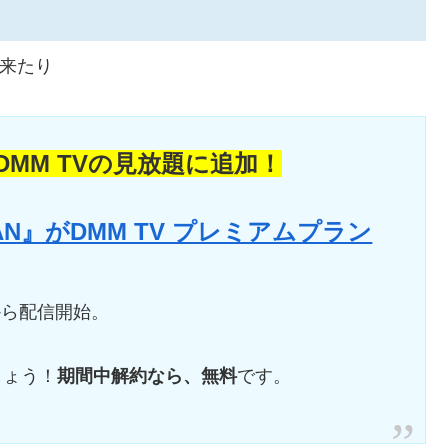
は来たり
MM TVの見放題に追加！
APAN』がDMM TV プレミアムプラン
00から配信開始。
しょう！
期間中解約なら、無料
です。