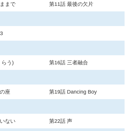
のままで
第11話 最後の欠片
3
くらう)
第16話 三者融合
役の座
第19話 Dancing Boy
がいない
第22話 声