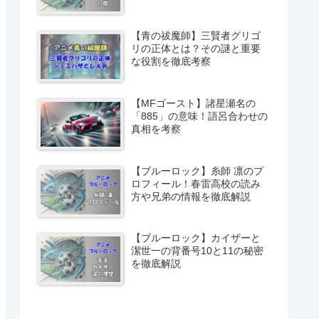
【青の祓魔師】三賢者グリゴ
リの正体とは？その謎と重要
な役割を徹底考察
【MFゴースト】諸星瀬名の
「885」の意味！語呂合わせの
真相を考察
【ブルーロック】糸師 凛のプ
ロフィール！春雷高校の読み
方や兄弟の情報を徹底解説
【ブルーロック】カイザーと
潔世一の背番号10と11の秘密
を徹底解説