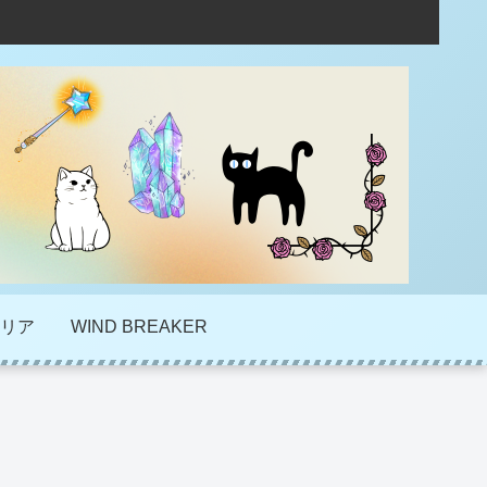
リア
WIND BREAKER