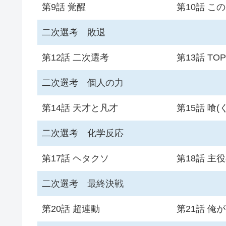
第9話 覚醒
第10話 こ
二次選考 敗退
第12話 二次選考
第13話 TOP
二次選考 個人の力
第14話 天才と凡才
第15話 喰(
二次選考 化学反応
第17話 ヘタクソ
第18話 主
二次選考 最終決戦
第20話 超連動
第21話 俺