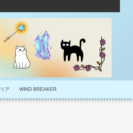
リア
WIND BREAKER