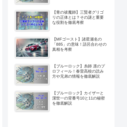
【青の祓魔師】三賢者グリゴ
リの正体とは？その謎と重要
な役割を徹底考察
【MFゴースト】諸星瀬名の
「885」の意味！語呂合わせの
真相を考察
【ブルーロック】糸師 凛のプ
ロフィール！春雷高校の読み
方や兄弟の情報を徹底解説
【ブルーロック】カイザーと
潔世一の背番号10と11の秘密
を徹底解説