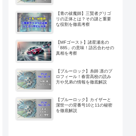
【青の祓魔師】三賢者グリゴ
リの正体とは？その謎と重要
な役割を徹底考察
【MFゴースト】諸星瀬名の
「885」の意味！語呂合わせの
真相を考察
【ブルーロック】糸師 凛のプ
ロフィール！春雷高校の読み
方や兄弟の情報を徹底解説
【ブルーロック】カイザーと
潔世一の背番号10と11の秘密
を徹底解説