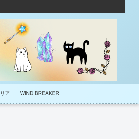
リア
WIND BREAKER