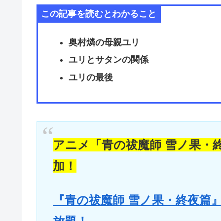
この記事を読むとわかること
奥村燐の母親ユリ
ユリとサタンの関係
ユリの最後
アニメ「青の祓魔師 雪ノ果・終
加！
『青の祓魔師 雪ノ果・終夜篇』