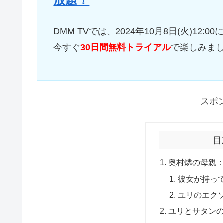
放題！
DMM TVでは、2024年10月8日(火)12
今すぐ
30日間無料トライアル
で楽しみま
スポ
目
奥村燐の母親
彼女が持っ
ユリのエク
ユリとサタン