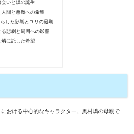
出会いと燐の誕生
た人間と悪魔への希望
たらした影響とユリの最期
よる悲劇と周囲への影響
と燐に託した希望
』における中心的なキャラクター、奥村燐の母親で