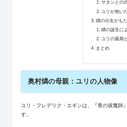
サタンとの
ユリが抱い
燐の出生がも
燐の誕生に
ユリの最期
まとめ
奥村燐の母親：ユリの人物像
ユリ・フレデリク・エギンは、『青の祓魔師
す。