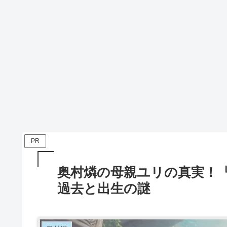
PR
奥村燐の母親ユリの真実！
過去と出生の謎