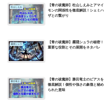
【青の祓魔師】杜山しえみとアマイ
杜山しえみ
モンの関係性を徹底解説！シェミハ
ザとの繋がり
【青の祓魔師】霧隠シュラの秘密！
霧隠シュラ
重要な役割とその展開をネタバレ
【青の祓魔師】勝呂竜士のピアスを
勝呂竜士
徹底解説！個性や強さの象徴と秘め
られた意味