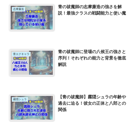
青の祓魔師の志摩廉造の強さを解
志摩廉造
説！最強クラスの戦闘能力と使い魔
青の祓魔師に登場の八候王の強さと
青エクキャラ
序列！それぞれの能力と背景を徹底
解説
【青の祓魔師】霧隠シュラの年齢や
霧隠シュラ
過去に迫る！彼女の正体と八郎との
関係