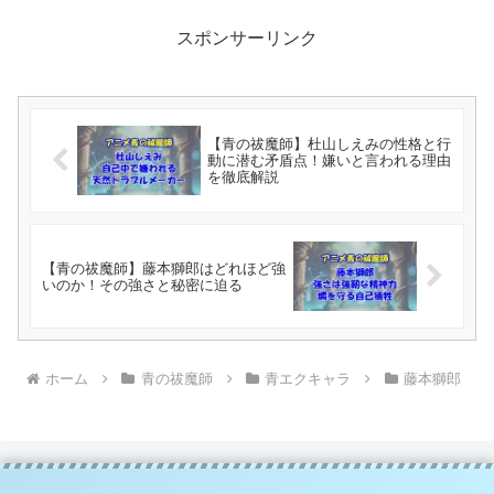
スポンサーリンク
【青の祓魔師】杜山しえみの性格と行
動に潜む矛盾点！嫌いと言われる理由
を徹底解説
【青の祓魔師】藤本獅郎はどれほど強
いのか！その強さと秘密に迫る
ホーム
青の祓魔師
青エクキャラ
藤本獅郎