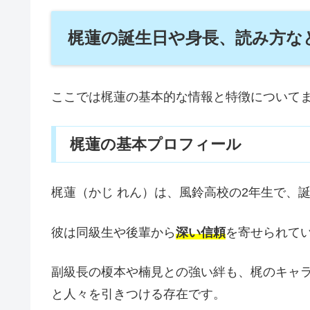
梶蓮の誕生日や身長、読み方な
ここでは梶蓮の基本的な情報と特徴について
梶蓮の基本プロフィール
梶蓮（かじ れん）は、風鈴高校の2年生で、
彼は同級生や後輩から
深い信頼
を寄せられて
副級長の榎本や楠見との強い絆も、梶のキャ
と人々を引きつける存在です。