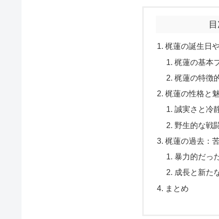
目
梶蓮の誕生日
梶蓮の基本
梶蓮の特徴
梶蓮の性格と
誠実さと冷
野生的な戦
梶蓮の過去：
暴力的だっ
成長と新た
まとめ