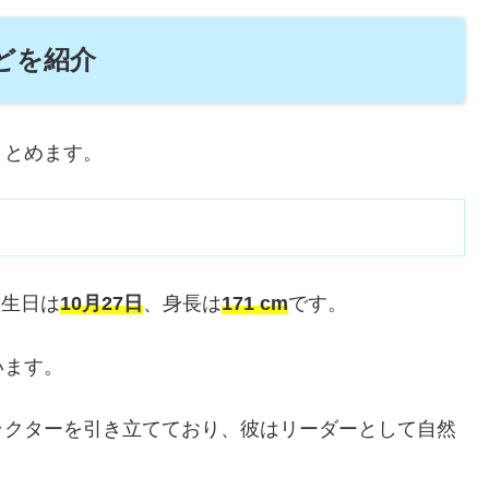
どを紹介
まとめます。
誕生日は
10月27日
、身長は
171 cm
です。
います。
ラクターを引き立てており、彼はリーダーとして自然