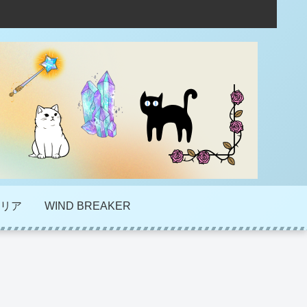
リア
WIND BREAKER