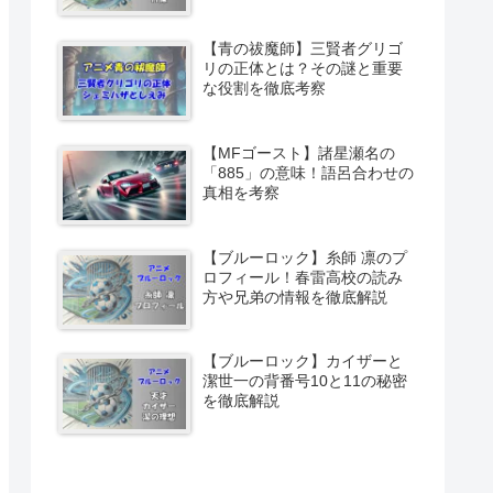
【青の祓魔師】三賢者グリゴ
リの正体とは？その謎と重要
な役割を徹底考察
【MFゴースト】諸星瀬名の
「885」の意味！語呂合わせの
真相を考察
【ブルーロック】糸師 凛のプ
ロフィール！春雷高校の読み
方や兄弟の情報を徹底解説
【ブルーロック】カイザーと
潔世一の背番号10と11の秘密
を徹底解説