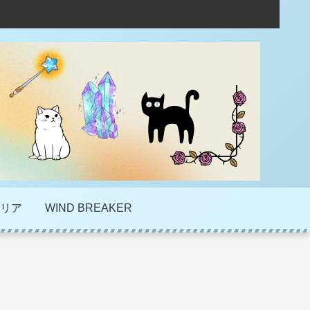
リア
WIND BREAKER