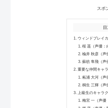
スポ
目
ウィンドブレイ
桜 遥（声優：
楡井 秋彦（声
蘇枋 隼飛（声
重要な仲間キャ
柘浦 大河（声
桐生 三輝（声
上級生のキャラ
梅宮 一（声優