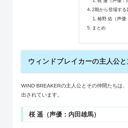
梶 蓮（声優：
2期から登場する
椿野 佑（声優
まとめ
ウィンドブレイカーの主人公と
WIND BREAKER
の主人公とその仲間たちは、
出されています。
桜 遥（声優：内田雄馬）