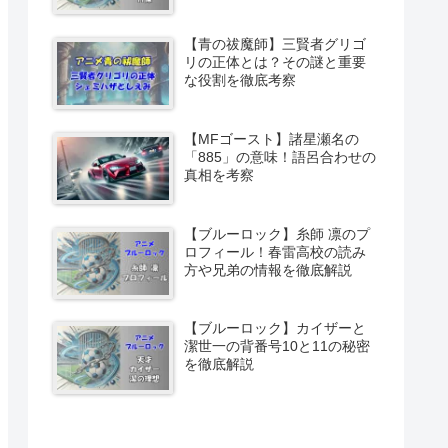
【青の祓魔師】三賢者グリゴ
リの正体とは？その謎と重要
な役割を徹底考察
【MFゴースト】諸星瀬名の
「885」の意味！語呂合わせの
真相を考察
【ブルーロック】糸師 凛のプ
ロフィール！春雷高校の読み
方や兄弟の情報を徹底解説
【ブルーロック】カイザーと
潔世一の背番号10と11の秘密
を徹底解説