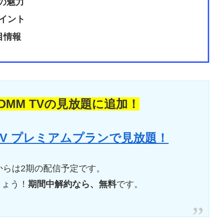
の魅力
イント
目情報
がDMM TVの見放題に追加！
M TV プレミアムプランで見放題！
月からは2期の配信予定です。
しょう！
期間中解約なら、無料
です。