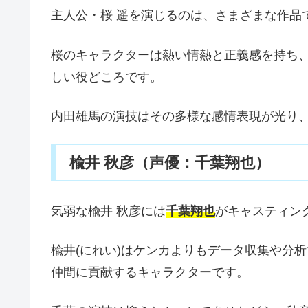
主人公・桜 遥を演じるのは、さまざまな作品
桜のキャラクターは熱い情熱と正義感を持ち
しい役どころです。
内田雄馬の演技はその多様な感情表現が光り
楡井 秋彦（声優：千葉翔也）
気弱な楡井 秋彦には
千葉翔也
がキャスティン
楡井(にれい)はケンカよりもデータ収集や分
仲間に貢献するキャラクターです。