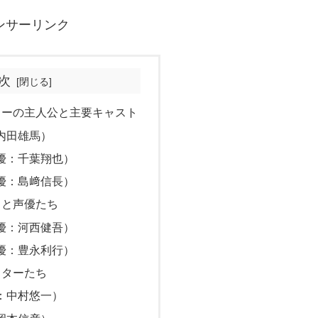
ンサーリンク
次
カーの主人公と主要キャスト
内田雄馬）
優：千葉翔也）
優：島﨑信長）
ラと声優たち
優：河西健吾）
優：豊永利行）
クターたち
：中村悠一）