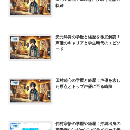
軌跡
安元洋貴の学歴と経歴を徹底解説！
声優
声優のキャリアと学生時代のエピソ
ード
田村睦心の学歴と経歴！声優を志し
声優
た原点とトップ声優に至る軌跡
仲村宗悟の学歴や経歴！沖縄出身の
声優
声優兼シンガーソングライターの歩