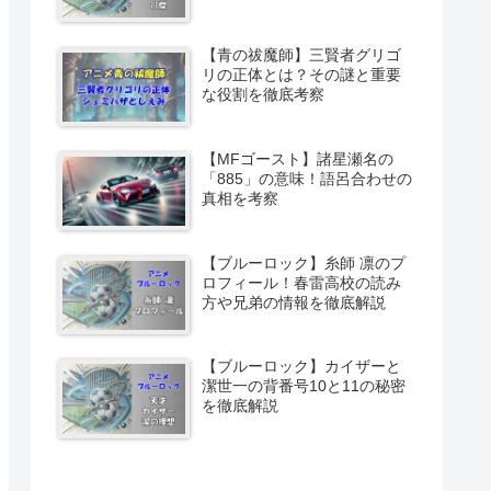
【青の祓魔師】三賢者グリゴ
リの正体とは？その謎と重要
な役割を徹底考察
【MFゴースト】諸星瀬名の
「885」の意味！語呂合わせの
真相を考察
【ブルーロック】糸師 凛のプ
ロフィール！春雷高校の読み
方や兄弟の情報を徹底解説
【ブルーロック】カイザーと
潔世一の背番号10と11の秘密
を徹底解説