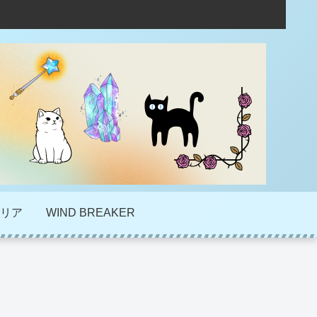
リア
WIND BREAKER