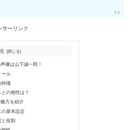
ンサーリンク
次
の声優は山下誠一郎！
ィール
の特徴
スとの相性は？
の魅力を紹介
スの基本設定
置と役割
や個性