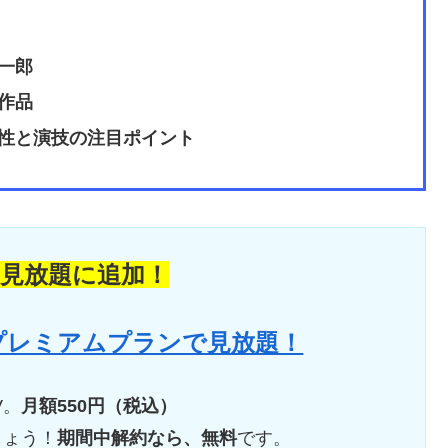
一郎
作品
性と演技の注目ポイント
の見放題に追加！
 プレミアムプランで見放題！
V。
月額550円（税込）
しょう！
期間中解約なら、無料
です。