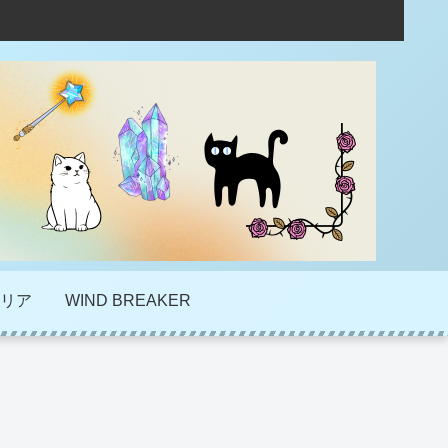
リア
WIND BREAKER