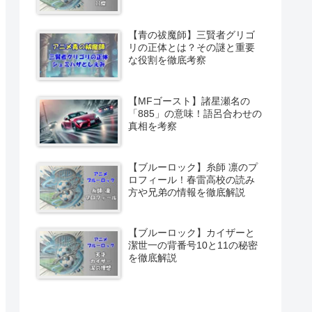
【青の祓魔師】三賢者グリゴ
リの正体とは？その謎と重要
な役割を徹底考察
【MFゴースト】諸星瀬名の
「885」の意味！語呂合わせの
真相を考察
【ブルーロック】糸師 凛のプ
ロフィール！春雷高校の読み
方や兄弟の情報を徹底解説
【ブルーロック】カイザーと
潔世一の背番号10と11の秘密
を徹底解説