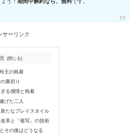
しょう！
期間中解約なら、無料
です。
ンサーリンク
次
玲王の執着
での裏切り
すぎる感情と執着
遂げた二人
と新たなプレイスタイル
己改革と「複写」の技術
とその後はどうなる