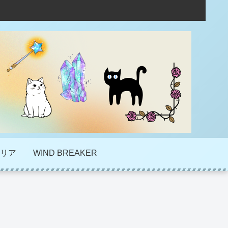
リア
WIND BREAKER