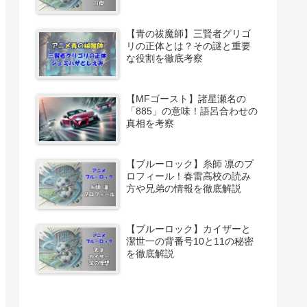
【青の祓魔師】三賢者グリゴ
リの正体とは？その謎と重要
な役割を徹底考察
【MFゴースト】諸星瀬名の
「885」の意味！語呂合わせの
真相を考察
【ブルーロック】糸師 凛のプ
ロフィール！春雷高校の読み
方や兄弟の情報を徹底解説
【ブルーロック】カイザーと
潔世一の背番号10と11の秘密
を徹底解説