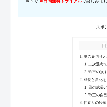
今すぐ
30日間無料トライアル
で楽しみま
スポ
目
凪の裏切りと
二次選考
玲王の強
成長と変化を
凪の成長
玲王の自
仲直りの経緯