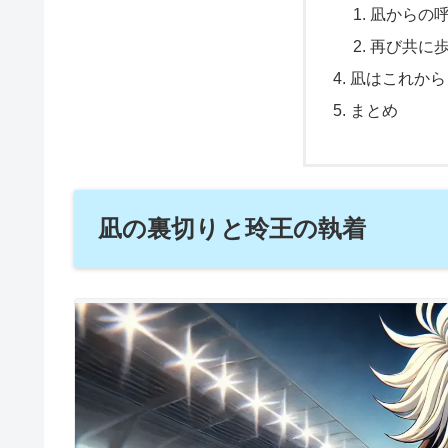
凪からの
再び共に
凪はこれから
まとめ
凪の裏切りと玲王の執着