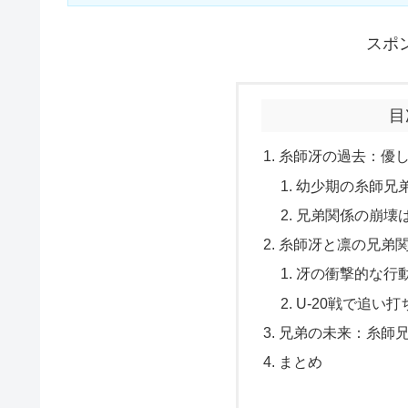
スポ
目
糸師冴の過去：優
幼少期の糸師兄
兄弟関係の崩壊
糸師冴と凛の兄弟
冴の衝撃的な行
U-20戦で追い
兄弟の未来：糸師
まとめ