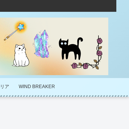
リア
WIND BREAKER