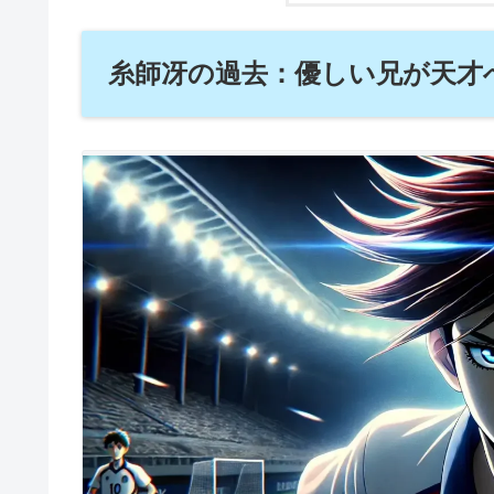
糸師冴の過去：優しい兄が天才