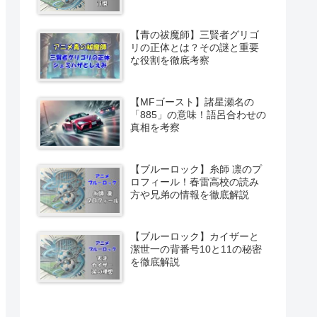
【青の祓魔師】三賢者グリゴ
リの正体とは？その謎と重要
な役割を徹底考察
【MFゴースト】諸星瀬名の
「885」の意味！語呂合わせの
真相を考察
【ブルーロック】糸師 凛のプ
ロフィール！春雷高校の読み
方や兄弟の情報を徹底解説
【ブルーロック】カイザーと
潔世一の背番号10と11の秘密
を徹底解説