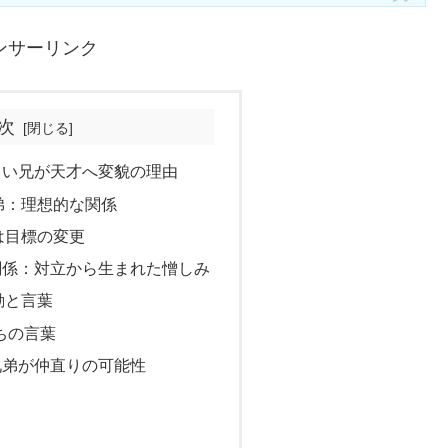
ンサーリンク
次
しい兄が天才へ変貌の理由
弟：理想的な関係
は目標の変更
関係：対立から生まれた憎しみ
動と言葉
打ちの言葉
兄弟が仲直りの可能性