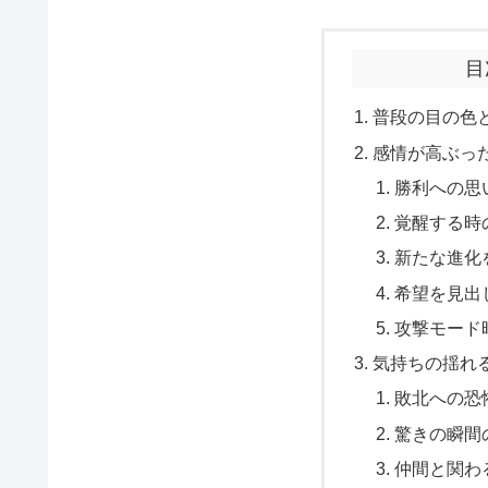
目
普段の目の色
感情が高ぶっ
勝利への思
覚醒する時
新たな進化
希望を見出
攻撃モード
気持ちの揺れ
敗北への恐
驚きの瞬間
仲間と関わ