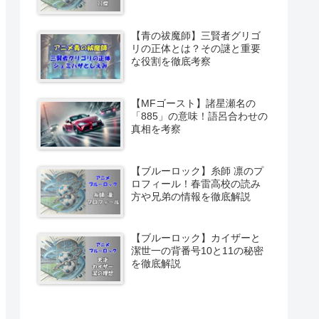
【青の祓魔師】三賢者グリゴ
リの正体とは？その謎と重要
な役割を徹底考察
【MFゴースト】諸星瀬名の
「885」の意味！語呂合わせの
真相を考察
【ブルーロック】糸師 凛のプ
ロフィール！春雷高校の読み
方や兄弟の情報を徹底解説
【ブルーロック】カイザーと
潔世一の背番号10と11の秘密
を徹底解説