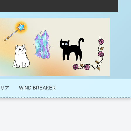
リア
WIND BREAKER