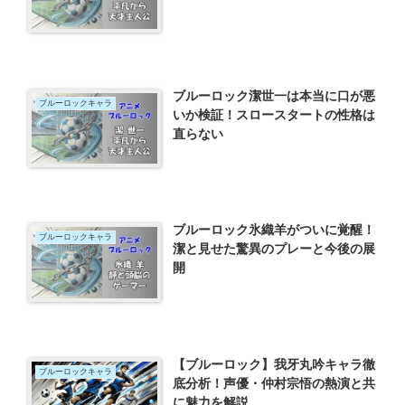
ブルーロック潔世一は本当に口が悪
ブルーロックキャラ
いか検証！スロースタートの性格は
直らない
ブルーロック氷織羊がついに覚醒！
ブルーロックキャラ
潔と見せた驚異のプレーと今後の展
開
【ブルーロック】我牙丸吟キャラ徹
ブルーロックキャラ
底分析！声優・仲村宗悟の熱演と共
に魅力を解説