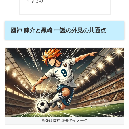
まとめ
國神 錬介と黒崎 一護の外見の共通点
画像は國神 練介のイメージ