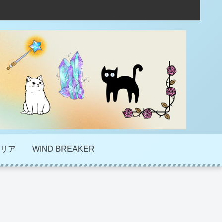
リア
WIND BREAKER