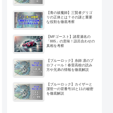
【青の祓魔師】三賢者グリゴ
リの正体とは？その謎と重要
な役割を徹底考察
【MFゴースト】諸星瀬名の
「885」の意味！語呂合わせの
真相を考察
【ブルーロック】糸師 凛のプ
ロフィール！春雷高校の読み
方や兄弟の情報を徹底解説
【ブルーロック】カイザーと
潔世一の背番号10と11の秘密
を徹底解説