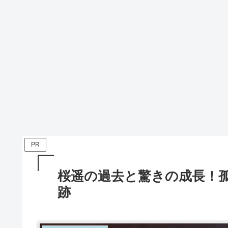
PR
桜遥の過去と驚きの成長！
跡